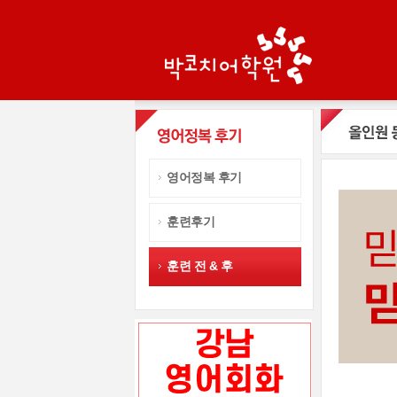
영어정복 후기
훈련후기
훈련 전 & 후