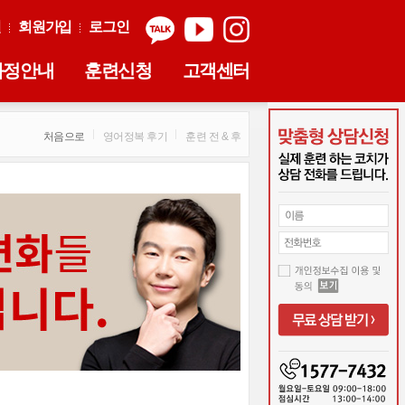
실
회원가입
로그인
과정안내
훈련신청
고객센터
처음으로
영어정복 후기
훈련 전 & 후