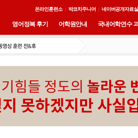
온라인훈련소
박코치주니어
네이버공개자료
영어정복 후기
어학원안내
국내어학연수 