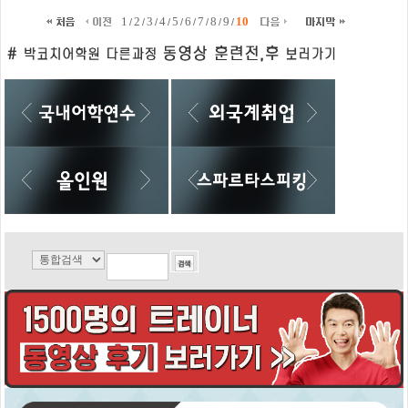
1
2
3
4
5
6
7
8
9
10
/
/
/
/
/
/
/
/
/