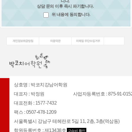
니다.
상담 문의 이후 즉시 파기합니다.
위 내용에 동의합니다.
상호명
:
박코치강남어학원
대표자
:
박정원
사업자등록번호
: 875-91-015
대표전화
:
1577-7432
팩스
:
0507-478-1209
서울특별시 강남구 테헤란로 5길 11, 2층, 3층(역삼동)
학원등록번호
:
제13438호
교습비 확인