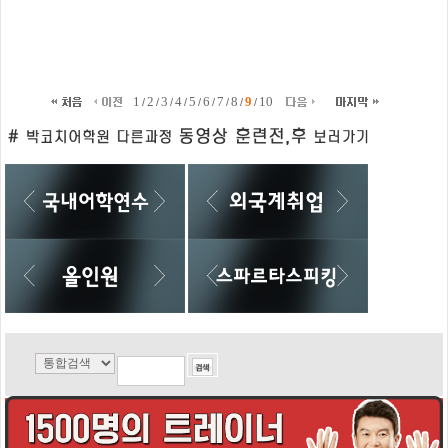
1
2
3
4
5
6
7
8
9
10
/
/
/
/
/
/
/
/
/