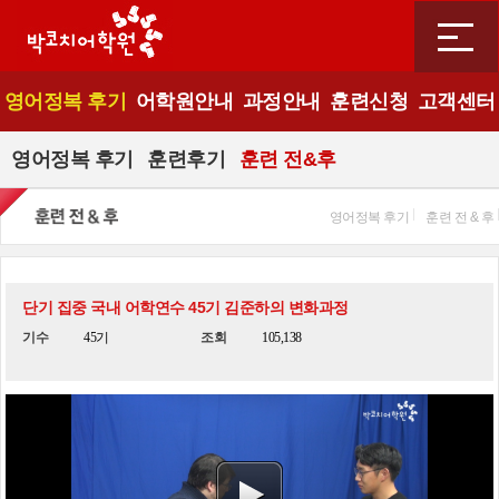
영어정복 후기
어학원안내
과정안내
훈련신청
고객센터
영어정복 후기
훈련후기
훈련 전&후
영어정복 후기
훈련 전 & 후
단기 집중 국내 어학연수 45기 김준하의 변화과정
기수
45기
조회
105,138