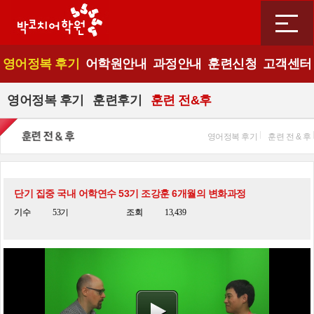
영어정복 후기
어학원안내
과정안내
훈련신청
고객센터
영어정복 후기
훈련후기
훈련 전&후
영어정복 후기
훈련 전 & 후
단기 집중 국내 어학연수 53기 조강훈 6개월의 변화과정
기수
53기
조회
13,439