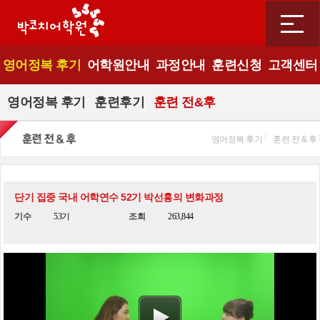
영어정복 후기
어학원안내
과정안내
훈련신청
고객센터
영어정복 후기
훈련후기
훈련 전&후
영어정복 후기
훈련 전 & 후
단기 집중 국내 어학연수 52기 박선홍의 변화과정
기수
53기
조회
263,844