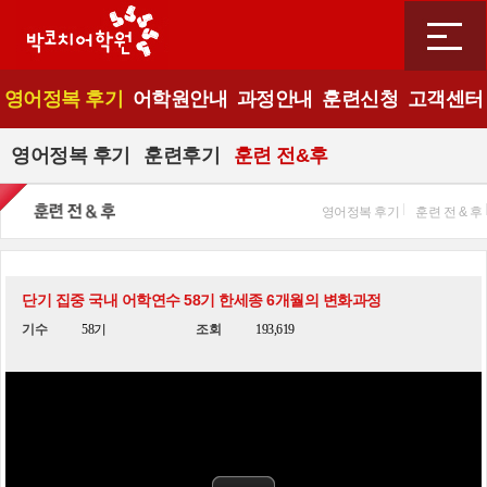
영어정복 후기
어학원안내
과정안내
훈련신청
고객센터
영어정복 후기
훈련후기
훈련 전&후
영어정복 후기
훈련 전 & 후
단기 집중 국내 어학연수 58기 한세종 6개월의 변화과정
기수
58기
조회
193,619