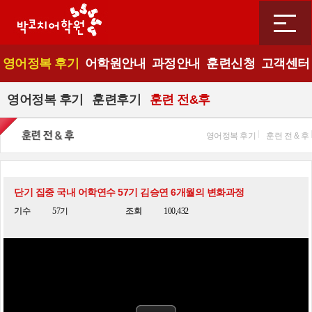
영어정복 후기
어학원안내
과정안내
훈련신청
고객센터
영어정복 후기
훈련후기
훈련 전&후
영어정복 후기
훈련 전 & 후
단기 집중 국내 어학연수 57기 김승연 6개월의 변화과정
기수
57기
조회
100,432