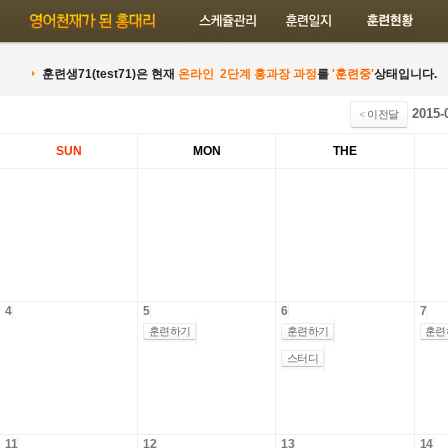
본문 바로가기
훈련생71(test71)은 현재
온라인 2단계 홍과장 과정
를
'훈련중'
상태입니다.
2015-
< 이전달
SUN
MON
THE
4
5
6
7
훈련하기
훈련하기
훈련
스터디
11
12
13
14