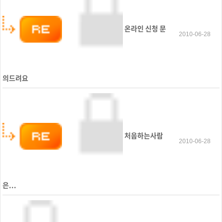
온라인 신청 문
2010-06-28
의드려요
처음하는사람
2010-06-28
은...