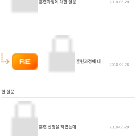
훈련과정에 대한 질문
2010-06-28
훈련과정에 대
2010-06-28
한 질문
훈련 신청을 하였는데
2010-06-28