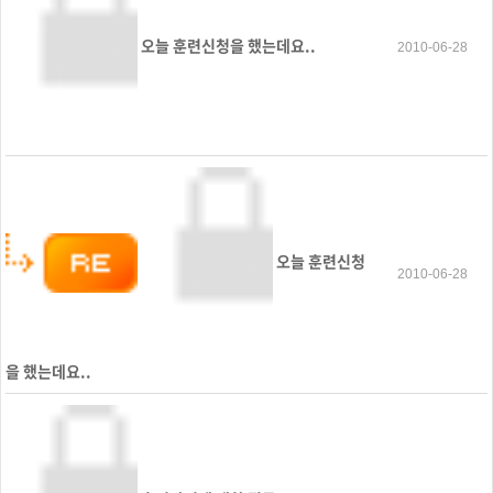
오늘 훈련신청을 했는데요..
2010-06-28
오늘 훈련신청
2010-06-28
을 했는데요..