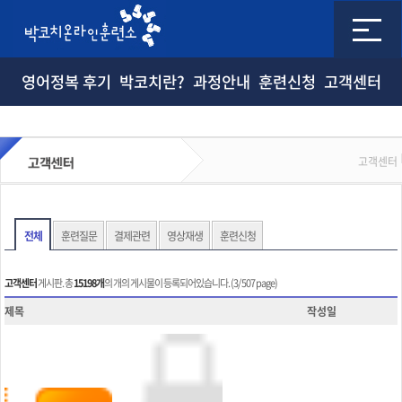
영어정복 후기
박코치란?
과정안내
훈련신청
고객센터
고객센터
전체
훈련질문
결제관련
영상재생
훈련신청
고객센터
게시판. 총
15198개
의 개의 게시물이 등록되어있습니다. (3/ 507 page)
제목
작성일