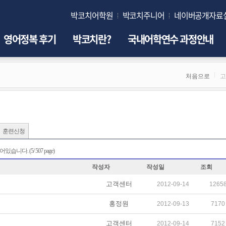
박코치어학원
박코치주니어
네이버공개자료
영어정복 후기
박코치란?
국내어학연수 과정안내
처음으로
고
훈련신청
다. (5/ 507 page)
작성자
작성일
조회
고객센터
2012-09-14
1265
홍정원
2012-09-13
7170
고객센터
2012-09-14
7152