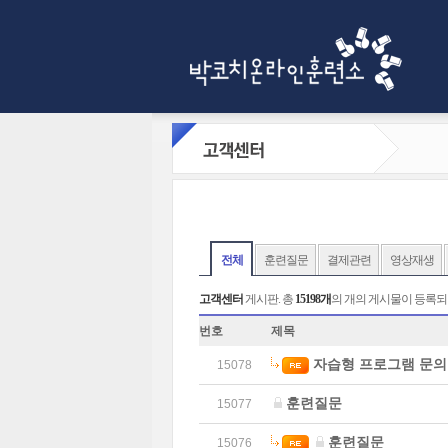
전체
훈련질문
결제관련
영상재생
고객센터
게시판. 총
15198개
의 개의 게시물이 등록되어있습니
번호
제목
자습형 프로그램 문의
15078
훈련질문
15077
훈련질문
15076