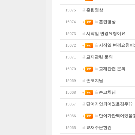
훈련영상
15075
훈련영상
15074
시작일 변경요청이요
15073
시작일 변경요청이
15072
교재관련 문의
15071
교재관련 문의
15070
손코치님
15069
손코치님
15068
단어가안되어있을경우??
15067
단어가안되어있을경
15066
교재주문한건
15065