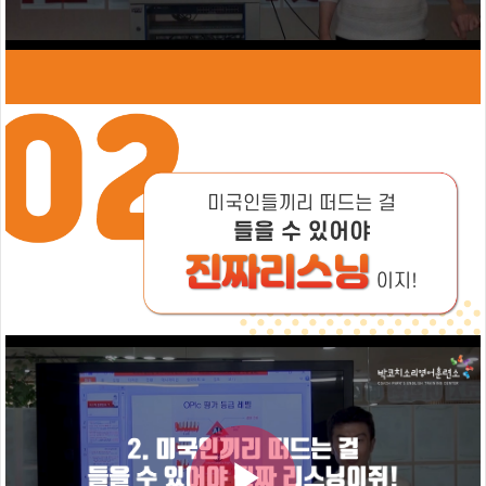
코
치
훈
련