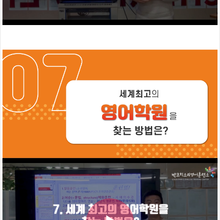
작
코
치
훈
련