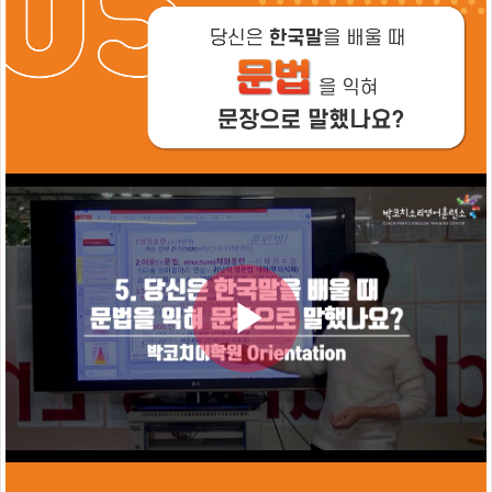
치
훈
련
시
박
작
코