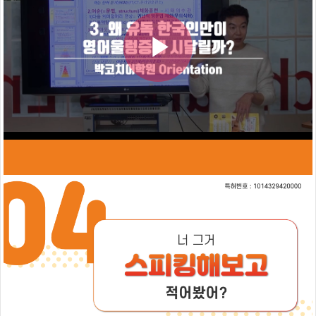
시
박
작
코
치
훈