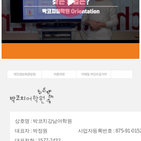
시
박
작
코
치
훈
상호명
:
박코치강남어학원
대표자
:
박정원
사업자등록번호
: 875-91-015
련
대표전화
:
1577-7432