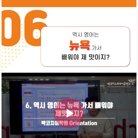
치
훈
련
시
박