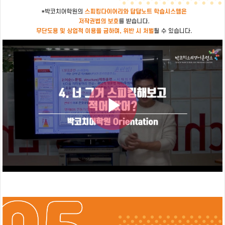
련
시
작
박
코