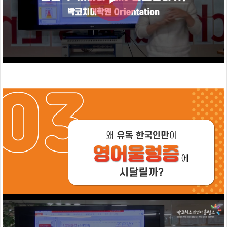
시
박
작
코
치
훈
련