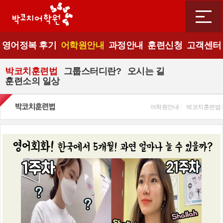
영어정복 후기
어학원안내
과정안내
훈련신청
고객센터
박코치훈련법
그룹스터디란?
오시는 길
훈련소의 일상
어학원안내
박코치훈련법