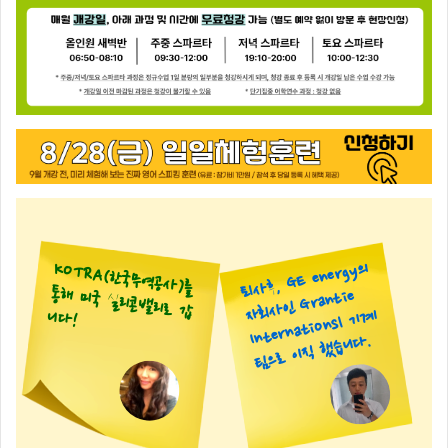
퇴
사후, GE energy의
회
사
Internationsl
기
팀으로 이
직
했습니
KOTRA(한국무역공사
)를
통해 미국 실리콘밸
리로 갑
인 Grantie
자
계
니다
!
다.