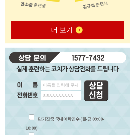
훈련생
윤소중
훈련생
김규희
더 보기
단기집중 국내어학연수 (월-금 09:00-
18:00)