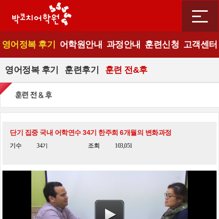
영어정복 후기
어학원안내
과정안내
훈련신청
고객센터
영어정복 후기
훈련후기
훈련 전&후
단기 집중 국내 어학연수 34기 한주희 6개월의 변화과정
기수
34기
조회
103,051