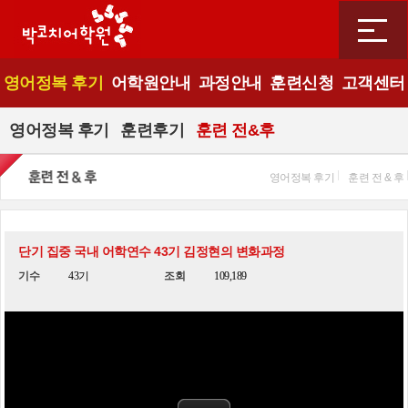
영어정복 후기
어학원안내
과정안내
훈련신청
고객센터
영어정복 후기
훈련후기
훈련 전&후
영어정복 후기
훈련 전 & 후
단기 집중 국내 어학연수 43기 김정현의 변화과정
기수
43기
조회
109,189