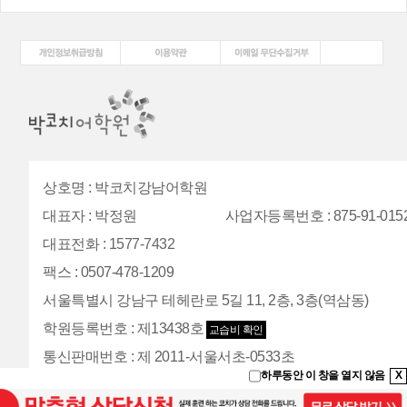
상호명
:
박코치강남어학원
대표자
:
박정원
사업자등록번호
: 875-91-015
대표전화
:
1577-7432
팩스
:
0507-478-1209
서울특별시 강남구 테헤란로 5길 11, 2층, 3층(역삼동)
학원등록번호
:
제13438호
교습비 확인
통신판매번호
:
제 2011-서울서초-0533초
하루동안 이 창을 열지 않음
X
개인정보관리자
: 배경석