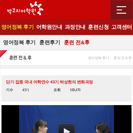
영어정복 후기
어학원안내
과정안내
훈련신청
고객센터
영어정복 후기
훈련후기
훈련 전&후
영어정복 후기
훈련 전 & 후
단기 집중 국내 어학연수 43기 박성현의 변화과정
기수
43기
조회
109,470