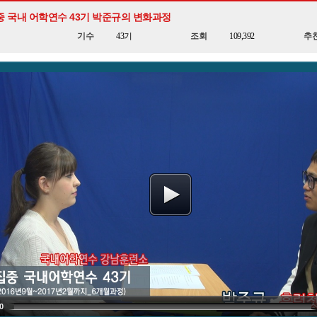
중 국내 어학연수 43기 박준규의 변화과정
기수
43기
조회
109,392
추
0