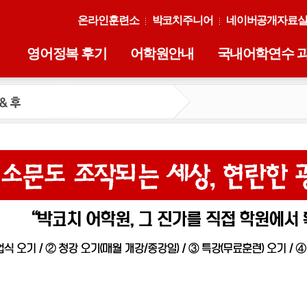
온라인훈련소
박코치주니어
네이버공개자료
영어정복 후기
어학원안내
국내어학연수 