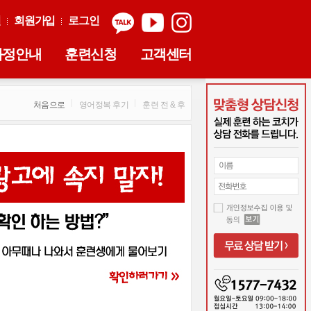
실
회원가입
로그인
과정안내
훈련신청
고객센터
처음으로
영어정복 후기
훈련 전 & 후