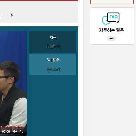
천
0
처음
첫인터뷰
6개월후
졸업소감
00:00