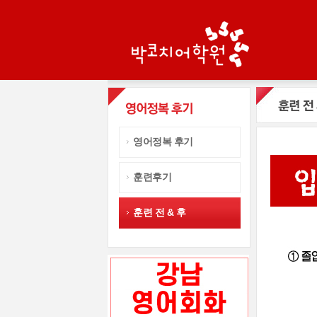
영어정복 후기
훈련후기
훈련 전 & 후