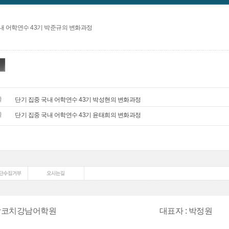
내 어학연수 43기 박준규의 변화과정
글
단기 집중 국내 어학연수 43기 박성현의 변화과정
글
단기 집중 국내 어학연수 43기 윤태희의 변화과정
박코치강남어학원
대표자
:
박정원
:
1577-7432
팩스
:
0507-478-120