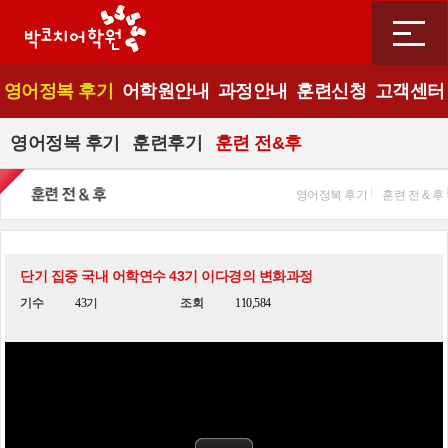
영어정복 후기
어학원안내
과정안내
훈련신청
고객센터
영어정복 후기
훈련후기
훈련 전&후
영어정복 후기
훈련 전 & 후
단기 집중 국내 어학연수 43기 이다경의 변화과정
기수
43기
조회
110,584