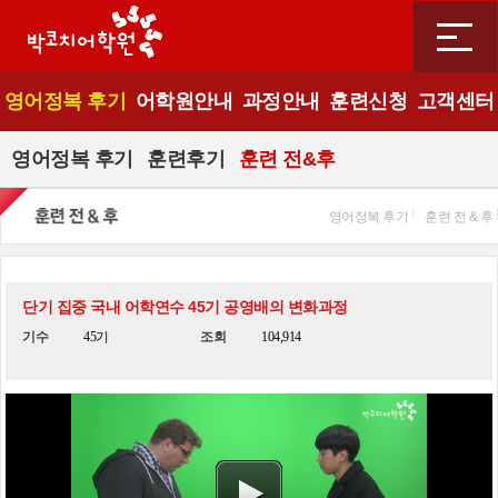
영어정복 후기
어학원안내
과정안내
훈련신청
고객센터
영어정복 후기
훈련후기
훈련 전&후
영어정복 후기
훈련 전 & 후
단기 집중 국내 어학연수 45기 공영배의 변화과정
기수
45기
조회
104,914