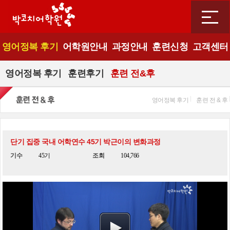
영어정복 후기
어학원안내
과정안내
훈련신청
고객센터
영어정복 후기
훈련후기
훈련 전&후
영어정복 후기
훈련 전 & 후
단기 집중 국내 어학연수 45기 박근이의 변화과정
기수
45기
조회
104,766