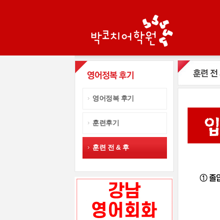
영어정복 후기
훈련후기
훈련 전 & 후