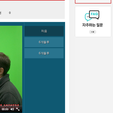
천
0
처음
6개월후
6개월후
00:00