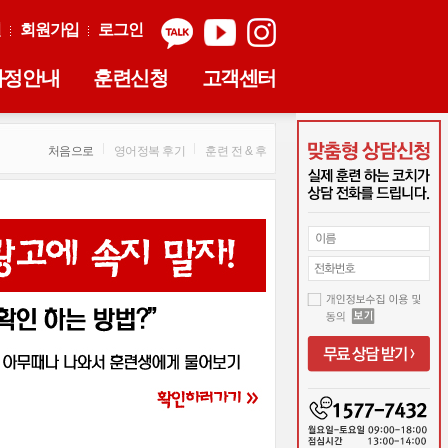
실
회원가입
로그인
과정안내
훈련신청
고객센터
처음으로
영어정복 후기
훈련 전 & 후