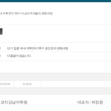
내 어학연수 56기 이상아 6개월의 변화과정
글
단기 집중 국내 어학연수 56기 권도연의 변화과정
글
다음글이 없습니다.
박코치강남어학원
대표자
:
박정원
:
1577-7432
팩스
:
0507-478-120