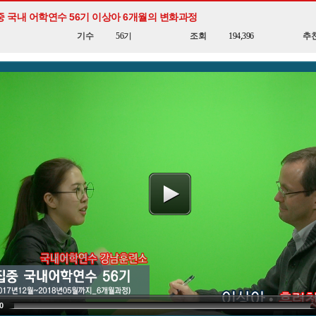
중 국내 어학연수 56기 이상아 6개월의 변화과정
기수
56기
조회
194,396
추
0