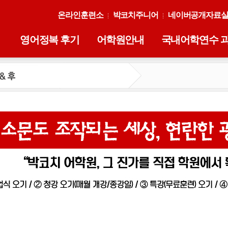
온라인훈련소
박코치주니어
네이버공개자료
영어정복 후기
어학원안내
국내어학연수 