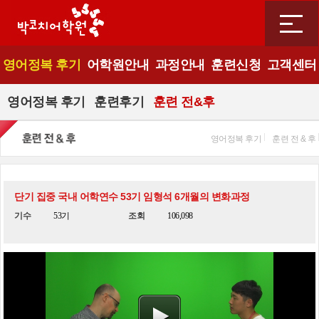
영어정복 후기
어학원안내
과정안내
훈련신청
고객센터
영어정복 후기
훈련후기
훈련 전&후
영어정복 후기
훈련 전 & 후
단기 집중 국내 어학연수 53기 임형석 6개월의 변화과정
기수
53기
조회
106,098