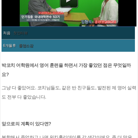
처음
첫인터뷰
6개월후
졸업소감
박코치 어학원에서 영어 훈련을 하면서 가장 좋았던 점은 무엇일까
요
?
그냥 다 좋았어요
.
코치님들도
,
같은 반 친구들도
,
발전된 제 영어 실력
도 전부 다 좋았습니다
.
앞으로의 계획이 있다면
?
복학해서 졸업하고 나면 워킹홀리데이를 갈 생각이에요
.
좀 더 많은