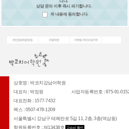
니다.
상담 문의 이후 즉시 파기합니다.
위 내용에 동의합니다.
상호명
:
박코치강남어학원
대표자
:
박정원
사업자등록번호
: 875-91-015
대표전화
:
1577-7432
팩스
:
0507-478-1209
서울특별시 강남구 테헤란로 5길 11, 2층, 3층(역삼동)
학원등록번호
:
제13438호
교습비 확인