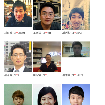
김성경
(bi
**
0819)
조병일
(bi
**
ng)
최원창
(bi
**
oi90)
김경락
(bi
**
)
차상윤
(bi
**
i)
김영욱
(bl
**
1492)