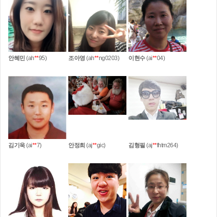
안혜민
(ah
**
95)
조아영
(ah
**
ng0203)
이현수
(ai
**
04)
김기욱
(ai
**
7)
안정희
(aj
**
gic)
김형필
(aj
**
fhtm264)