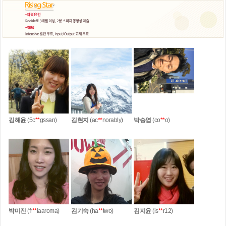
김해윤
(5c
**
gssan)
김현지
(ac
**
norably)
박승엽
(co
**
o)
박미진
(fr
**
iaaroma)
김기숙
(ha
**
two)
김지윤
(is
**
r12)