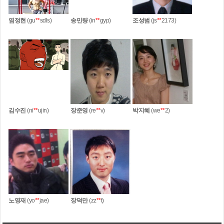
염정현
(gu
**
sdls)
송민량
(in
**
gyp)
조성범
(js
**
2173)
김수진
(ni
**
ujin)
장준영
(re
**
v)
박지혜
(we
**
2)
노영재
(yo
**
jae)
장덕만
(zz
**
t)