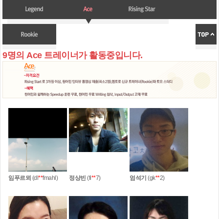
9명의 Ace 트레이너가 활동중입니다.
임푸르뫼
(dl
**
fmahl)
정상빈
(fi
**
7)
엄석기
(gk
**
2)