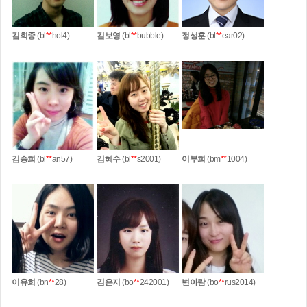
김희종
(bl
**
hol4)
김보영
(bl
**
bubble)
정성훈
(bl
**
ear02)
김승희
(bl
**
an57)
김혜수
(bl
**
s2001)
이부희
(bm
**
1004)
이유희
(bn
**
28)
김은지
(bo
**
242001)
변아람
(bo
**
rus2014)