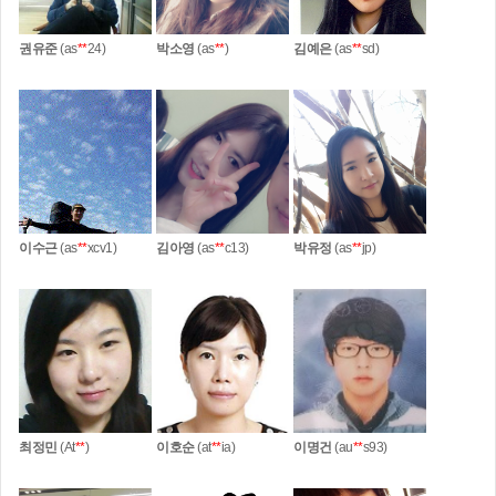
권유준
(as
**
24)
박소영
(as
**
)
김예은
(as
**
sd)
이수근
(as
**
xcv1)
김아영
(as
**
c13)
박유정
(as
**
jp)
최정민
(At
**
)
이호순
(at
**
ia)
이명건
(au
**
s93)