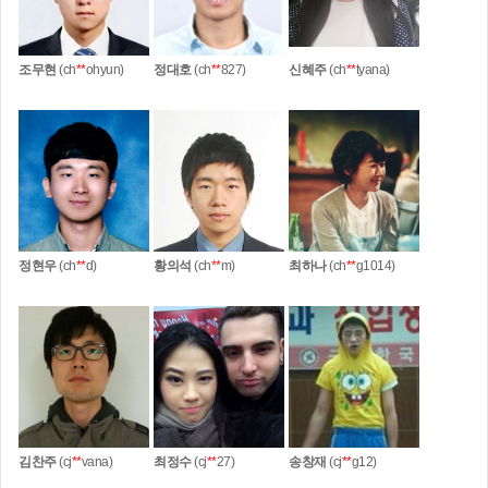
조무현
(ch
**
ohyun)
정대호
(ch
**
827)
신혜주
(ch
**
tyana)
정현우
(ch
**
d)
황의석
(ch
**
m)
최하나
(ch
**
g1014)
김찬주
(cj
**
vana)
최정수
(cj
**
27)
송창재
(cj
**
g12)