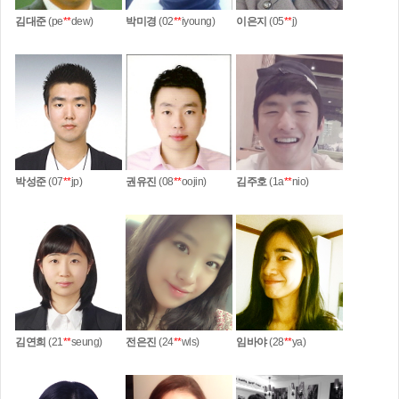
김대준
(pe
**
dew)
박미경
(02
**
iyoung)
이은지
(05
**
j)
박성준
(07
**
jp)
권유진
(08
**
oojin)
김주호
(1a
**
nio)
김연희
(21
**
seung)
전은진
(24
**
wls)
임바야
(28
**
ya)