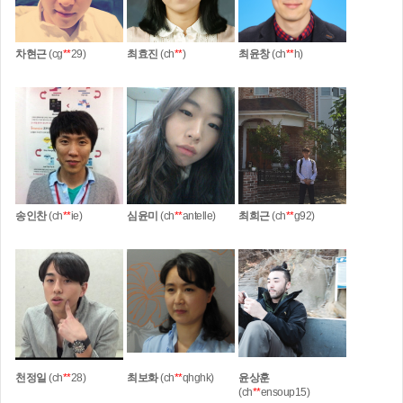
차현근
(cg
**
29)
최효진
(ch
**
)
최윤창
(ch
**
h)
송인찬
(ch
**
ie)
심윤미
(ch
**
antelle)
최희근
(ch
**
g92)
천정일
(ch
**
28)
최보화
(ch
**
qhghk)
윤상훈
(ch
**
ensoup15)