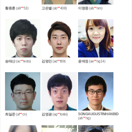
황종훈
(a9
**
53)
고은별
(ab
**
408)
이명중
(ab
**
nm)
송태산
(ac
**
lests)
김영민
(ad
**
t89)
윤애정
(ae
**
ng14)
SONGAUGUSTINHANBID
최일준
(af
**
cn)
김영광
(ag
**
tokki)
(ah
**
ng)