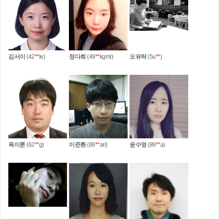
김서이
(42
**
le)
정다희
(49
**
kgml)
오유탁
(5u
**
)
육이룬
(62
**
g)
이준환
(88
**
ari)
윤수영
(89
**
a)