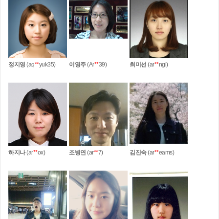
정지영
(aq
**
yuk35)
이영주
(Ar
**
39)
최미선
(ar
**
ngi)
하지나
(ar
**
ox)
조병연
(ar
**
7)
김진숙
(ar
**
eams)