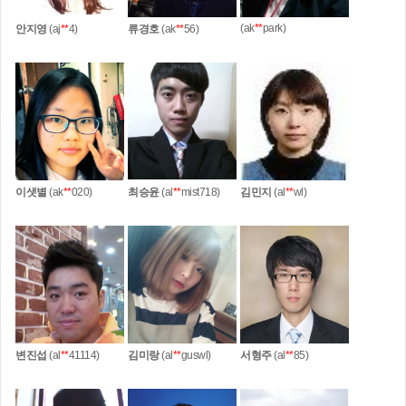
(ak
**
park)
안지영
(aj
**
4)
류경호
(ak
**
56)
이샛별
(ak
**
020)
최승윤
(al
**
mist718)
김민지
(al
**
wl)
변진섭
(al
**
41114)
김미랑
(al
**
guswl)
서형주
(al
**
85)