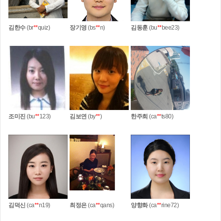
김한수
(br
**
quiz)
장기영
(bs
**
n)
김동훈
(bu
**
bee23)
조미진
(bu
**
123)
김보연
(by
**
)
한주희
(ca
**
ts80)
김덕신
(ca
**
n19)
최정은
(ca
**
qans)
양향화
(ca
**
rine72)