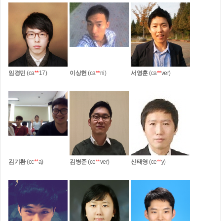
임경민
(ca
**
17)
이상헌
(ca
**
ni)
서영훈
(ca
**
ver)
김기환
(cc
**
a)
김병준
(ce
**
ver)
신태영
(ce
**
y)