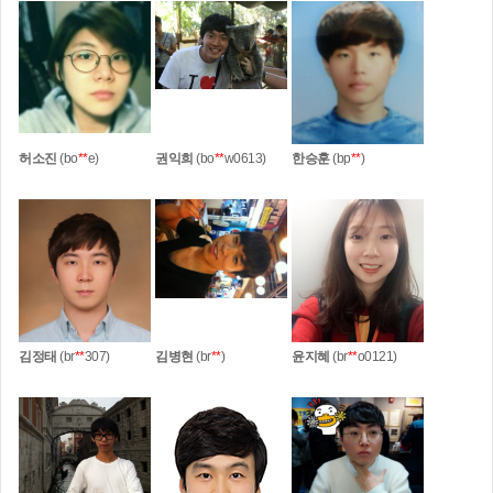
허소진
(bo
**
e)
권익희
(bo
**
w0613)
한승훈
(bp
**
)
김정태
(br
**
307)
김병현
(br
**
)
윤지혜
(br
**
o0121)