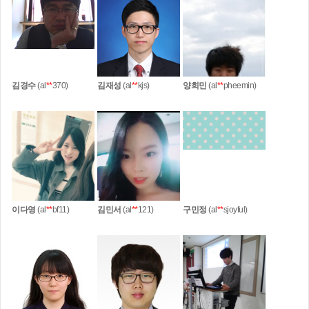
김경수
(al
**
370)
김재성
(al
**
kjs)
양희민
(al
**
pheemin)
이다영
(al
**
bf11)
김민서
(al
**
121)
구민정
(al
**
sjoyful)