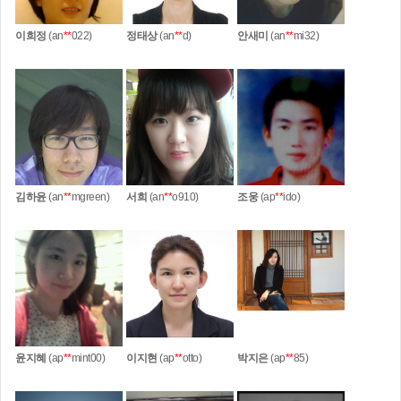
이희정
(an
**
022)
정태상
(an
**
d)
안새미
(an
**
mi32)
김하윤
(an
**
mgreen)
서희
(an
**
o910)
조웅
(ap
**
ido)
윤지혜
(ap
**
mint00)
이지현
(ap
**
otto)
박지은
(ap
**
85)