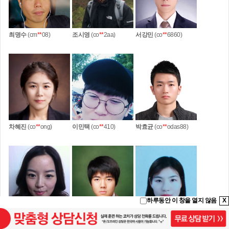
최명수
(cm
**
08)
조시영
(co
**
2aa)
서강민
(co
**
6860)
차혜진
(co
**
ong)
이민택
(co
**
410)
박효균
(co
**
odas88)
하루동안 이 창을 열지 않음
X
김이연
(Co
**
pa)
김성용
(co
**
ungyong)
정덕희
(co
**
bt)