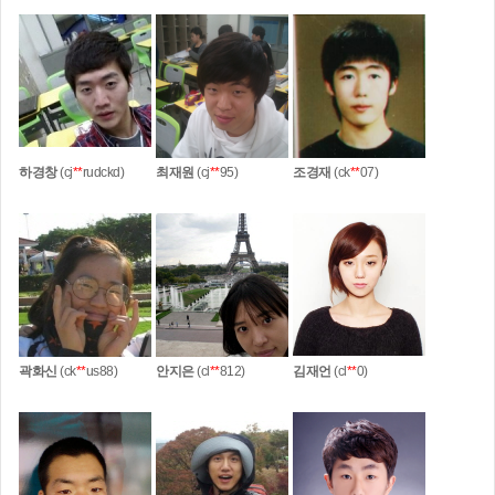
하경창
(cj
**
rudckd)
최재원
(cj
**
95)
조경재
(ck
**
07)
곽화신
(ck
**
us88)
안지은
(cl
**
812)
김재언
(cl
**
0)