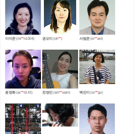
이미준
(mi
**
n1004)
권오미
(oh
**
)
서범준
(ro
**
ain)
윤정화
(ac
**
d143)
전정민
(am
**
usjm)
백진이
(co
**
gu)