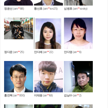
정윤선
(am
**
88)
황선호
(am
**
ion25)
심병호
(am
**
sosky)
정다운
(am
**
25)
안다예
(an
**
22)
안다영
(an
**
6)
홍진택
(an
**
000)
이태웅
(an
**
fdl)
김남수
(an
**
2)