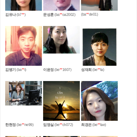
(ba
**
de01)
김유나
(b7
**
)
문성훈
(ba
**
oa2002)
김병기
(ba
**
i)
이윤정
(be
**
1607)
성재희
(be
**
ta)
한현정
(be
**
ne99)
임영실
(be
**
ch072)
최경은
(be
**
tae)