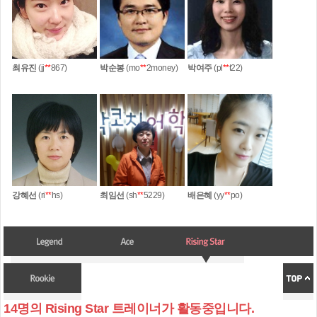
최유진
(jj
**
867)
박순봉
(mo
**
2money)
박여주
(pl
**
t22)
강혜선
(ri
**
hs)
최임선
(sh
**
5229)
배은혜
(yy
**
po)
14명의 Rising Star 트레이너가 활동중입니다.