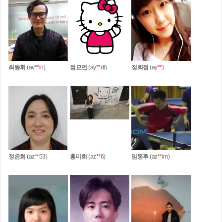
최동휘
(av
**
in)
정묘언
(ay
**
dl)
정희정
(ay
**
)
정은희
(az
**
53)
홍미희
(az
**
6)
임동후
(az
**
im)