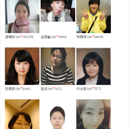
권혜빈
(an
**
o0128)
심한솔
(an
**
esim)
박현재
(an
**
priest)
안효준
(an
**
joon)
임민
(an
**
a11)
이소정
(an
**
317)