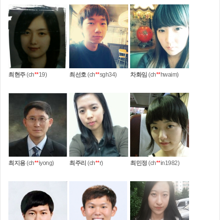
최현주
(ch
**
19)
최선호
(ch
**
sgh34)
차화임
(ch
**
hwaim)
최지용
(ch
**
iyong)
최주리
(ch
**
r)
최민정
(ch
**
in1982)