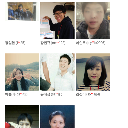
정일환
(ji
**
85)
장민규
(mk
**
123)
이인호
(my
**
le2006)
박슬비
(ps
**
42)
유대성
(sa
**
gji)
김선이
(so
**
ag4)