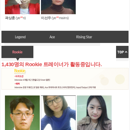
곽상훈
(ye
**
n)
이선주
(ye
**
mains)
1,430명의 Rookie 트레이너가 활동중입니다.